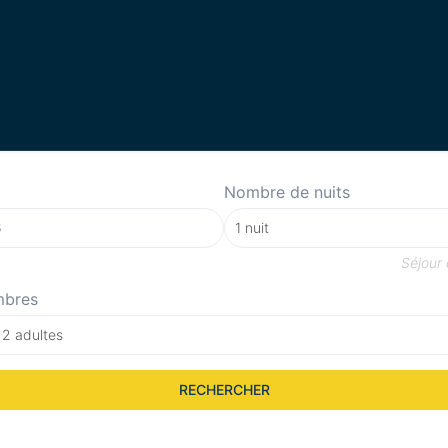
Nombre de nuits
Séjour
mbres
 2 adultes