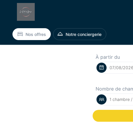
Nos offres
Notre conciergerie
À partir du
Nombre de cha
1 chambre /