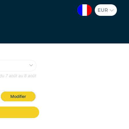
EUR
 du
7 août
au
8 août
Modifier