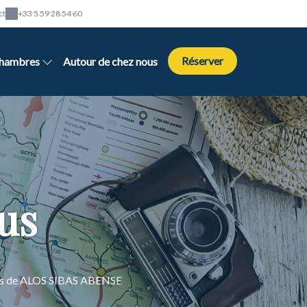
ct
+33 5 59 28 54 60
Réserver
hambres
Autour de chez nous
us
ours de ALOS SIBAS ABENSE