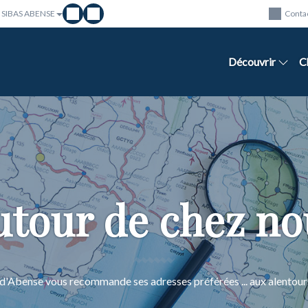
 SIBAS ABENSE
Conta
Découvrir
C
utour de chez no
 d'Abense vous recommande ses adresses préférées ... aux alent